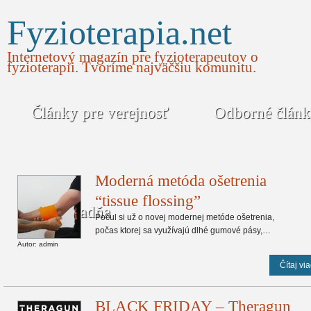
Fyzioterapia.net
Internetový magazín pre fyzioterapeutov o
fyzioterapii. Tvoríme najväčšiu komunitu.
Články pre verejnosť
Odborné člán
Moderná metóda ošetrenia
“tissue flossing”
Poradňa
Počul si už o novej modernej metóde ošetrenia,
počas ktorej sa využívajú dlhé gumové pásy,…
Autor: admin
Čítaj via
BLACK FRIDAY – Theragun