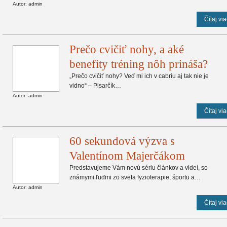
Autor: admin
Čítaj via
Prečo cvičiť nohy, a aké
benefity tréning nôh prináša?
„Prečo cvičiť nohy? Veď mi ich v cabriu aj tak nie je
vidno“ – Pisarčík…
Autor: admin
Čítaj via
60 sekundová výzva s
Valentínom Majerčákom
Predstavujeme Vám novú sériu článkov a videí, so
známymi ľuďmi zo sveta fyzioterapie, športu a…
Autor: admin
Čítaj via