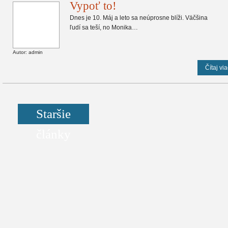
Vypoť to!
Dnes je 10. Máj a leto sa neúprosne blíži. Väčšina
ľudí sa teší, no Monika…
Autor: admin
Čítaj via
Staršie
články