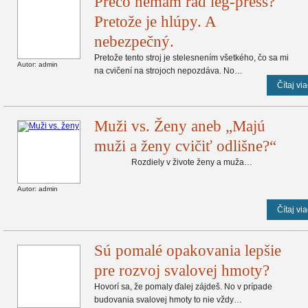
Prečo nemám rád leg-press?
Pretože je hlúpy. A
nebezpečný.
Pretože tento stroj je stelesnením všetkého, čo sa mi
Autor: admin
na cvičení na strojoch nepozdáva. No…
Čítaj via
Muži vs. Ženy aneb „Majú
muži a ženy cvičiť odlišne?“
Rozdiely v živote ženy a muža…
Autor: admin
Čítaj via
Sú pomalé opakovania lepšie
pre rozvoj svalovej hmoty?
Hovorí sa, že pomaly ďalej zájdeš. No v prípade
budovania svalovej hmoty to nie vždy…