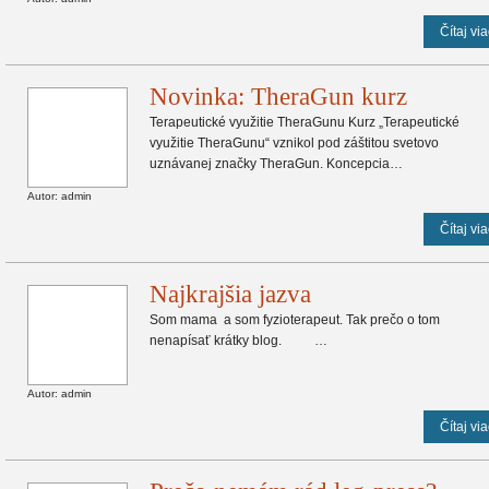
Čítaj via
Novinka: TheraGun kurz
Terapeutické využitie TheraGunu Kurz „Terapeutické
využitie TheraGunu“ vznikol pod záštitou svetovo
uznávanej značky TheraGun. Koncepcia…
Autor: admin
Čítaj via
Najkrajšia jazva
Som mama a som fyzioterapeut. Tak prečo o tom
nenapísať krátky blog. …
Autor: admin
Čítaj via