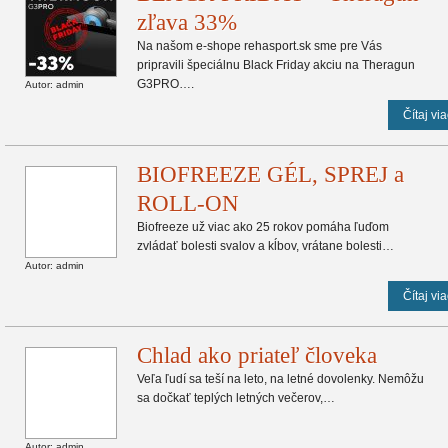
zľava 33%
Na našom e-shope rehasport.sk sme pre Vás
pripravili špeciálnu Black Friday akciu na Theragun
G3PRO….
Autor: admin
Čítaj via
BIOFREEZE GÉL, SPREJ a
ROLL-ON
Biofreeze už viac ako 25 rokov pomáha ľuďom
zvládať bolesti svalov a kĺbov, vrátane bolesti…
Autor: admin
Čítaj via
Chlad ako priateľ človeka
Veľa ľudí sa teší na leto, na letné dovolenky. Nemôžu
sa dočkať teplých letných večerov,…
Autor: admin