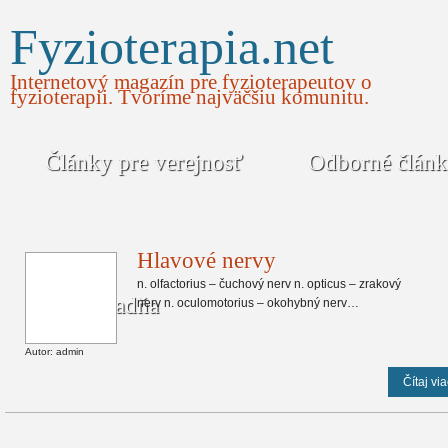
Fyzioterapia.net
Internetový magazín pre fyzioterapeutov o
fyzioterapii. Tvoríme najväčšiu komunitu.
Články pre verejnosť
Odborné člán
Hlavové nervy
n. olfactorius – čuchový nerv n. opticus – zrakový
Poradňa
nerv n. oculomotorius – okohybný nerv…
Autor: admin
Čítaj via