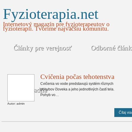
Fyzioterapia.net
Internetový magazín pre fyzioterapeutov o
fyzioterapii. Tvoríme najväčšiu komunitu.
Články pre verejnosť
Odborné člán
Cvičenia počas tehotenstva
Cvičenia vo vode predstavujú systém rôznych
Poradňa
pohybov človeka a jeho jednotlivých častí tela.
Pohyb vo…
Autor: admin
Čítaj via