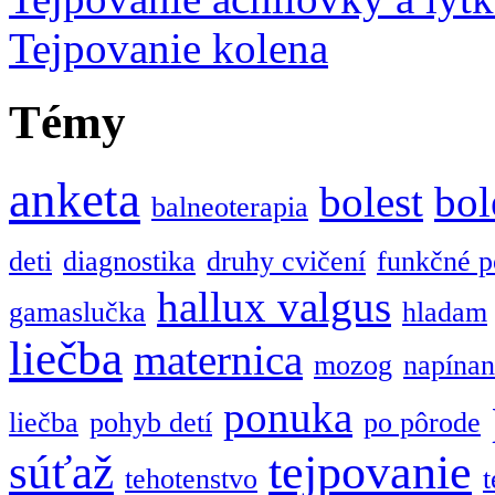
Tejpovanie kolena
Témy
anketa
bolest
bol
balneoterapia
deti
diagnostika
druhy cvičení
funkčné p
hallux valgus
gamaslučka
hladam
liečba
maternica
mozog
napínan
ponuka
liečba
pohyb detí
po pôrode
tejpovanie
súťaž
tehotenstvo
t