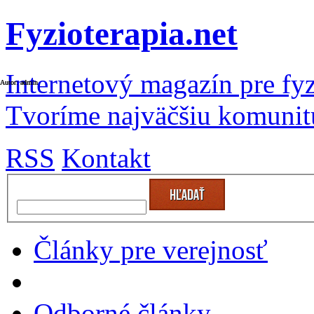
Fyzioterapia.net
Internetový magazín pre fyz
Autor: admin
Autor: admin
Tvoríme najväčšiu komunit
RSS
Kontakt
Články pre verejnosť
Odborné články