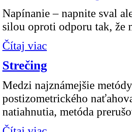
Napínanie – napnite sval a
silou oproti odporu tak, ž
Čítaj viac
Strečing
Medzi najznámejšie metódy 
postizometrického naťahov
natiahnutia, metóda preru
Čítaj viac