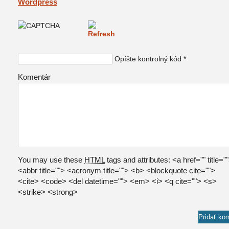
Wordpress
Opíšte kontrolný kód
*
Komentár
You may use these
HTML
tags and attributes:
<a href="" title="
<abbr title=""> <acronym title=""> <b> <blockquote cite="">
<cite> <code> <del datetime=""> <em> <i> <q cite=""> <s>
<strike> <strong>