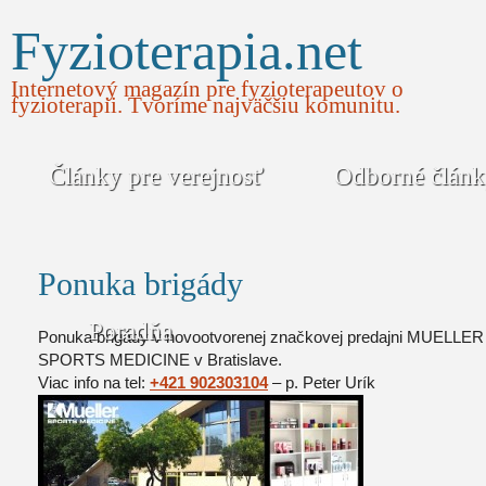
Fyzioterapia.net
Internetový magazín pre fyzioterapeutov o
fyzioterapii. Tvoríme najväčšiu komunitu.
Články pre verejnosť
Odborné člán
Ponuka brigády
Poradňa
Ponuka brigády v novootvorenej značkovej predajni MUELLER
SPORTS MEDICINE v Bratislave.
Viac info na tel:
+421 902303104
– p. Peter Urík