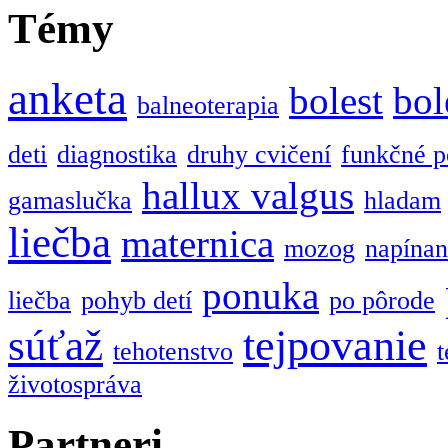
Témy
anketa
bolest
bol
balneoterapia
deti
diagnostika
druhy cvičení
funkčné p
hallux valgus
gamaslučka
hladam
liečba
maternica
mozog
napínan
ponuka
liečba
pohyb detí
po pôrode
tejpovanie
súťaž
tehotenstvo
t
životospráva
Partneri