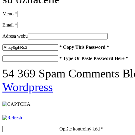
Meno
*
Email
*
Adresa webu
* Copy This Password *
* Type Or Paste Password Here *
54 369 Spam Comments Blo
Wordpress
Opíšte kontrolný kód
*