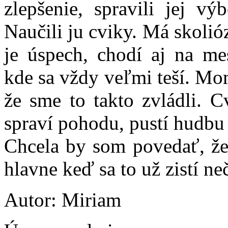
zlepšenie, spravili jej vý
Naučili ju cviky. Má skolióz
je úspech, chodí aj na mes
kde sa vždy veľmi teší. Mo
že sme to takto zvládli. Cv
spraví pohodu, pustí hudbu a
Chcela by som povedať, že 
hlavne keď sa to už zistí ne
Autor: Miriam