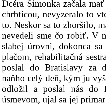
Dcéra Simonka začala mať 
chrbticou, nevyzeralo to v
to. Neskor sa to zhoršilo,
nevedeli sme čo robiť. V n
slabej úrovni, dokonca sa
plačom, rehabilitačná sestr
poslal do Bratislavy za
naňho celý deň, kým ju vyše
odložil a poslal nás do 
úsmevom, ujal sa jej primar