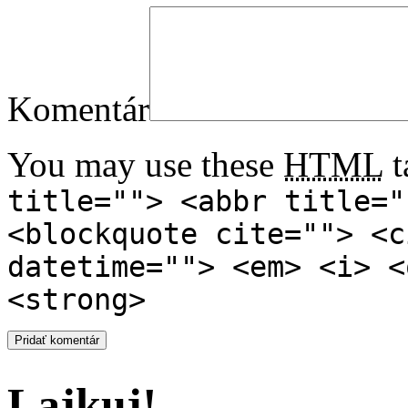
Komentár
You may use these
HTML
t
title=""> <abbr title="
<blockquote cite=""> <c
datetime=""> <em> <i> <
<strong>
Lajkuj!