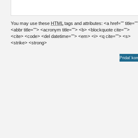
You may use these
HTML
tags and attributes:
<a href="" title="
<abbr title=""> <acronym title=""> <b> <blockquote cite="">
<cite> <code> <del datetime=""> <em> <i> <q cite=""> <s>
<strike> <strong>