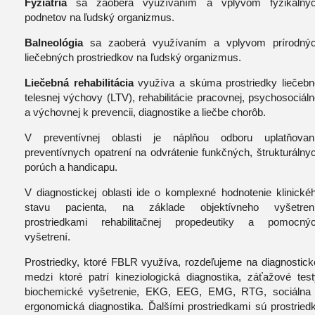
Fyziatria
sa zaoberá využívaním a vplyvom fyzikálny
podnetov na ľudský organizmus.
Balneológia
sa zaoberá využívaním a vplyvom prírodný
liečebných prostriedkov na ľudský organizmus.
Liečebná rehabilitácia
využíva a skúma prostriedky liečebn
telesnej výchovy (LTV), rehabilitácie pracovnej, psychosociáln
a výchovnej k prevencii, diagnostike a liečbe chorôb.
V
preventívnej
oblasti je náplňou odboru uplatňovan
preventívnych opatrení na odvrátenie funkčných, štrukturálny
porúch a handicapu.
V
diagnostickej
oblasti ide o komplexné hodnotenie klinické
stavu pacienta, na základe objektívneho vyšetren
prostriedkami rehabilitačnej propedeutiky a pomocný
vyšetrení.
Prostriedky, ktoré FBLR využíva, rozdeľujeme na diagnostick
medzi ktoré patrí kineziologická diagnostika, záťažové test
biochemické vyšetrenie, EKG, EEG, EMG, RTG, sociálna
ergonomická diagnostika. Ďalšími prostriedkami sú prostried