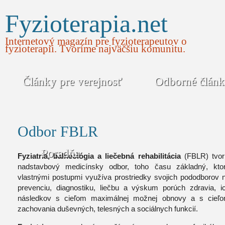
Fyzioterapia.net
Internetový magazín pre fyzioterapeutov o
fyzioterapii. Tvoríme najväčšiu komunitu.
Články pre verejnosť
Odborné člán
Odbor FBLR
Poradňa
Fyziatria, balneológia a liečebná rehabilitácia
(FBLR) tvor
nadstavbový medicínsky odbor, toho času základný, kto
vlastnými postupmi využíva prostriedky svojich pododborov 
prevenciu, diagnostiku, liečbu a výskum porúch zdravia, i
následkov s cieľom maximálnej možnej obnovy a s cieľ
zachovania duševných, telesných a sociálnych funkcií.