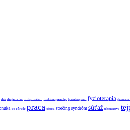
fyzioterapia
deti
diagnostika
druhy cvičení
funkčné poruchy
fyzioterapeuti
gamasluč
praca
te
súťaž
onuka
strečing
syndróm
po pôrode
pôrod
tehotenstvo