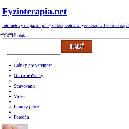
Fyzioterapia.net
Internetový magazín pre fyzioterapeutov o fyzioterapii. Tvoríme najv
Autor: admin
RSS
Kontakt
Články pre verejnosť
Odborné články
Stravovanie
Video
Ponuky práce
Poradňa