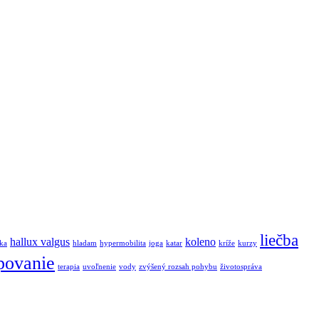
liečba
hallux valgus
koleno
ka
hladam
hypermobilita
joga
katar
kríže
kurzy
jpovanie
terapia
uvoľnenie
vody
zvýšený rozsah pohybu
životospráva