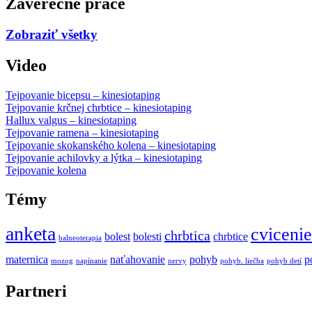
Záverečné práce
Zobraziť všetky
Video
Tejpovanie bicepsu – kinesiotaping
Tejpovanie krčnej chrbtice – kinesiotaping
Hallux valgus – kinesiotaping
Tejpovanie ramena – kinesiotaping
Tejpovanie skokanského kolena – kinesiotaping
Tejpovanie achilovky a lýtka – kinesiotaping
Tejpovanie kolena
Témy
anketa
cvicenie
chrbtica
bolest
bolesti
chrbtice
balneoterapia
maternica
naťahovanie
pohyb
p
mozog
napínanie
nervy
pohyb. liečba
pohyb detí
Partneri