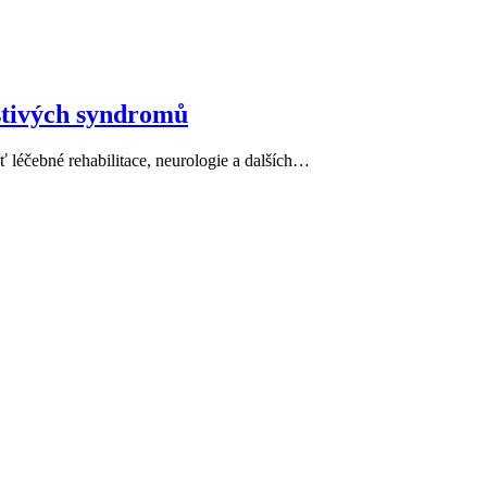
estivých syndromů
ť léčebné rehabilitace, neurologie a dalších…