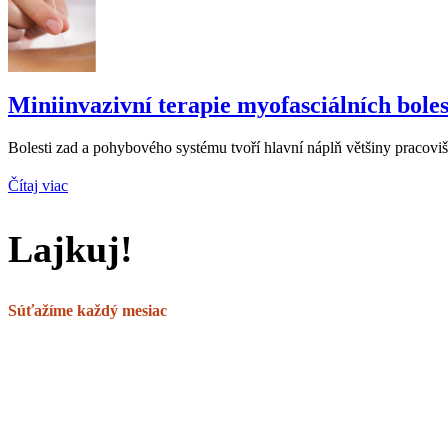
Miniinvazivní terapie myofasciálních bol
Bolesti zad a pohybového systému tvoří hlavní náplň většiny pracoviš
Čítaj viac
Lajkuj!
Súťažíme každý mesiac