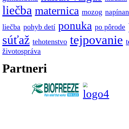
liečba
maternica
mozog
napínan
ponuka
liečba
pohyb detí
po pôrode
tejpovanie
súťaž
tehotenstvo
t
životospráva
Partneri