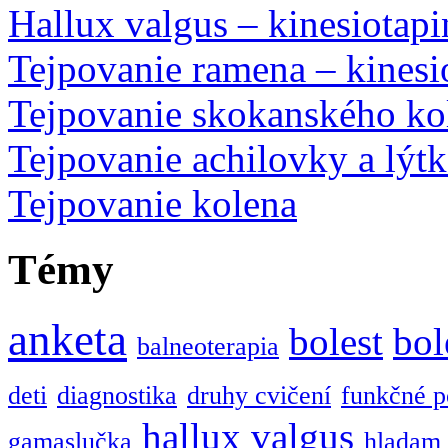
Hallux valgus – kinesiotap
Tejpovanie ramena – kinesi
Tejpovanie skokanského kol
Tejpovanie achilovky a lýtk
Tejpovanie kolena
Témy
anketa
bolest
bol
balneoterapia
deti
diagnostika
druhy cvičení
funkčné p
hallux valgus
gamaslučka
hladam