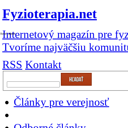
Fyzioterapia.net
Internetový magazín pre fyz
Autor: admin
Tvoríme najväčšiu komunit
RSS
Kontakt
Články pre verejnosť
Odborné články