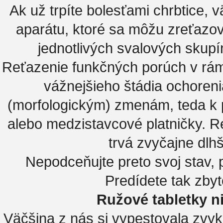
Ak už trpíte bolesťami chrbtice,
aparátu, ktoré sa môžu zreťazo
jednotlivých svalových skupí
Reťazenie funkčných porúch v rám
vážnejšieho štádia ochoren
(morfologickým) zmenám, teda k 
alebo medzistavcové platničky. R
trvá zvyčajne dlhš
Nepodceňujte preto svoj stav,
Predídete tak zby
Ružové tabletky ni
Väčšina z nás si vypestovala zvyk 