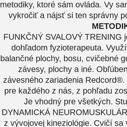
metodiky, ktoré sám ovláda. Vy sam
vykročiť a nájsť si ten správny 
METODIK
FUNKČNÝ SVALOVÝ TRENING je in
dohľadom fyzioterapeuta. Využíva
balančné plochy, bosu, cvičebné gu
závesy, plochy a iné. Obľúbe
závesného zariadenia Redcord®. J
pre každého z nás, z pohľadu zos
Je vhodný pre všetkých. Stu
DYNAMICKÁ NEUROMUSKULÁRNA S
z vývojovej kineziológie. Cvičí sa