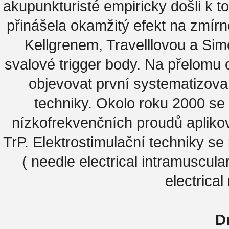
akupunkturisté empiricky došli k to
přinášela okamžitý efekt na zmír
Kellgrenem, Travelllovou a Sim
svalové trigger body. Na přelomu
objevovat první systematizova
techniky. Okolo roku 2000 se
nízkofrekvenčních proudů apliko
TrP. Elektrostimulační techniky s
( needle electrical intramuscul
electrical
D