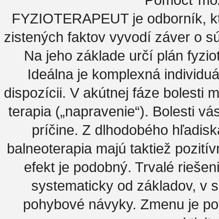
FYZIOTERAPEUT je odborník, kte
zistených faktov vyvodí záver o
Na jeho základe určí plán fyzio
Ideálna je komplexná individuá
dispozícii. V akútnej fáze boles
terapia („napravenie“). Bolesti v
príčine. Z dlhodobého hľadisk
balneoterapia majú taktiež pozití
efekt je podobný. Trvalé riešen
systematicky od základov, v s
pohybové návyky. Zmenu je po