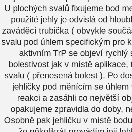
U plochých svalů fixujeme bod me
použité jehly je odvislá od hlou
zaváděcí trubička ( obvykle součá
svalu pod úhlem specifickým pro ko
aktivním TrP se objeví rychlý 
bolestivost jak v místě aplikace, 
svalu ( přenesená bolest ). Po do
jehličky pod měnícím se úhlem 
reakci a zasáhli co největší o
opakujeme zpravidla do doby, ne
Osobně pak jehličku v místě bodu
že několikrát provádím její le