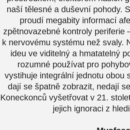
naší tělesné a duševní pohody. S
proudí megabity informací af
zpětnovazebné kontroly periferie 
k nervovému systému než svaly. N
ideu ve viditelný a hmatatelný 
rozumné používat pro pohybov
vystihuje integrální jednotu obou s
dají se špatně zobrazit, nedají 
Koneckonců vyšetřovat v 21. stol
jejich ignoraci z hle