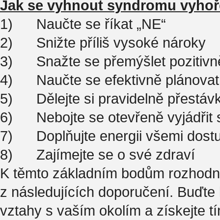
Jak se vyhnout syndromu vyhoř
1) Naučte se říkat „NE“
2) Snižte příliš vysoké nároky
3) Snažte se přemýšlet pozitivn
4) Naučte se efektivně plánovat 
5) Dělejte si pravidelně přestáv
6) Nebojte se otevřeně vyjádřit 
7) Doplňujte energii všemi dost
8) Zajímejte se o své zdraví
K těmto základním bodům rozhodně 
z následujících doporučení. Buďte k
vztahy s vaším okolím a získejte tí