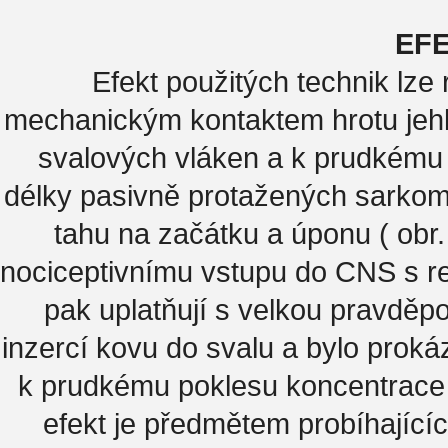
EFE
Efekt použitých technik lz
mechanickým kontaktem hrotu jehly
svalových vláken a k prudkému p
délky pasivně protažených sarkome
tahu na začátku a úponu ( obr
nociceptivnímu vstupu do CNS s re
pak uplatňují s velkou pravděp
inzercí kovu do svalu a bylo prok
k prudkému poklesu koncentrace z
efekt je předmětem probíhajících