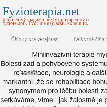
Fyzioterapia.net
Internetový magazín pre fyzioterapeutov o
fyzioterapii. Tvoríme najväčšiu komunitu.
Články pre verejnosť
Odborné člán
Miniinvazivní terapie m
Bolesti zad a pohybového systému 
rehabilitace, neurologie a další
Poradňa
markantní, že se rehabilitace bohu
synonymem pro léčbu bolestí zad
setkáváme, víme , jak žalostné je