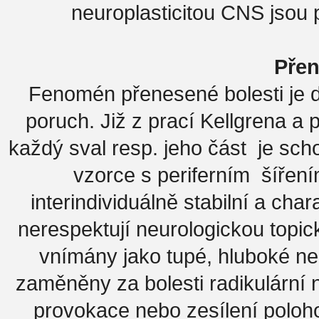
neuroplasticitou CNS jsou 
Přen
Fenomén přenesené bolesti je 
poruch. Již z prací Kellgrena a
každý sval resp. jeho část je sc
vzorce s periferním šířen
interindividuálně stabilní a char
nerespektují neurologickou topi
vnímány jako tupé, hluboké n
zaměněny za bolesti radikulární ne
provokace nebo zesílení polo