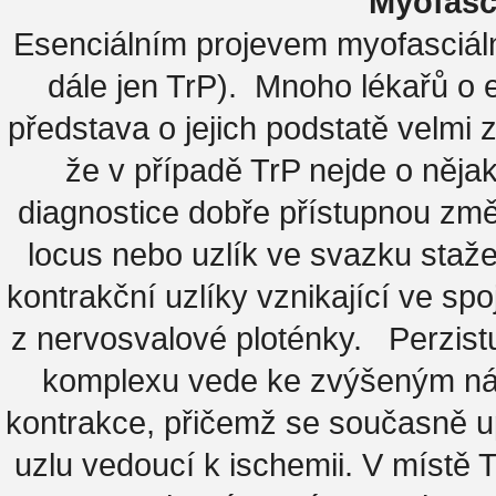
Myofasci
Esenciálním projevem myofasciální
dále jen TrP). Mnoho lékařů o ex
představa o jejich podstatě velmi 
že v případě TrP nejde o něja
diagnostice dobře přístupnou změ
locus nebo uzlík ve svazku staže
kontrakční uzlíky vznikající ve sp
z nervosvalové ploténky. Perzistu
komplexu vede ke zvýšeným ná
kontrakce, přičemž se současně up
uzlu vedoucí k ischemii. V místě 