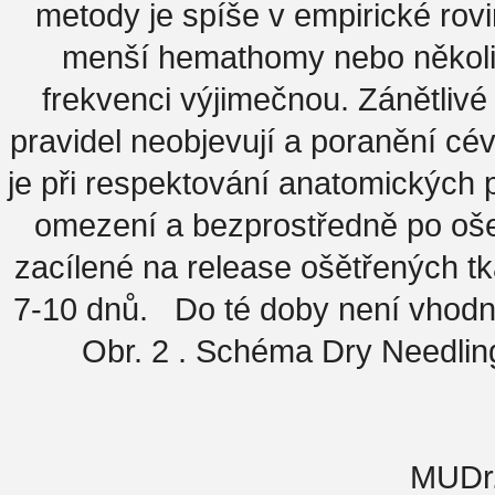
metody je spíše v empirické rov
menší hemathomy nebo několika
frekvenci výjimečnou. Zánětlivé
pravidel neobjevují a poranění cé
je při respektování anatomických
omezení a bezprostředně po ošet
zacílené na release ošětřených t
7-10 dnů. Do té doby není vhodné
Obr. 2 . Schéma Dry Needlin
MUDr.