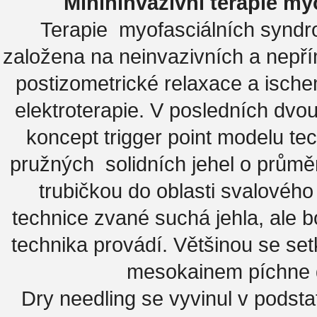
Minininvazivní terapie m
Terapie myofasciálních syndr
založena na neinvazivních a nepř
postizometrické relaxace a isch
elektroterapie. V posledních dvou
koncept trigger point modelu te
pružných solidních jehel o průmě
trubičkou do oblasti svalového
technice zvané suchá jehla, ale 
technika provádí. Většinou se se
mesokainem píchne do
Dry needling se vyvinul v podsta