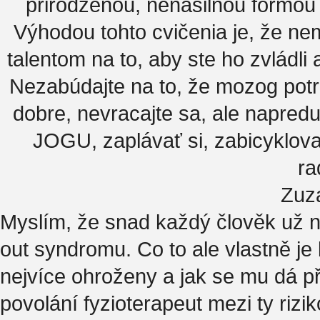
prirodzenou, nenásilnou formou 
Výhodou tohto cvičenia je, že n
talentom na to, aby ste ho zvládli
Nezabúdajte na to, že mozog potre
dobre, nevracajte sa, ale napreduj
JOGU, zaplávať si, zabicyklovať
ra
Zuz
Myslím, že snad každý člověk už n
out syndromu. Co to ale vlastně je
nejvíce ohroženy a jak se mu dá př
povolání fyzioterapeut mezi ty riz