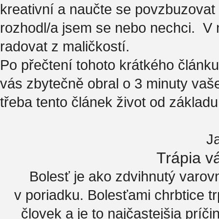
kreativní a naučte se povzbuzovat 
rozhodl/a jsem se nebo nechci. V 
radovat z maličkostí.
Po přečtení tohoto krátkého článku
vás zbytečně obral o 3 minuty va
třeba tento článek život od základ
J
Trápia v
Bolesť je ako zdvihnutý varovný
v poriadku. Bolesťami chrbtice t
človek a je to najčastejšia príč