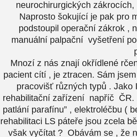
neurochirurgických zákrocích, 
Naprosto šokující je pak pro m
podstoupil operační zákrok , 
manuální palpační vyšetření po
Mnozí z nás znají okřídlené rčení
pacient cítí , je ztracen. Sám js
pracovišť různých typů . Jako 
rehabilitační zařízení napříč ČR.
patlání parafínu” , elektroléčbu ( 
rehabilitaci LS páteře jsou zcela bě
však vyčítat ? Obávám se , že n