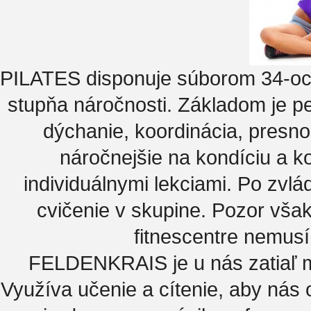
PILATES disponuje súborom 34-och 
stupňa náročnosti. Základom je p
dýchanie, koordinácia, presn
náročnejšie na kondíciu a ko
individuálnymi lekciami. Po zvl
cvičenie v skupine. Pozor vša
fitnescentre nemusí
FELDENKRAIS je u nás zatiaľ má
Využíva učenie a cítenie, aby nás