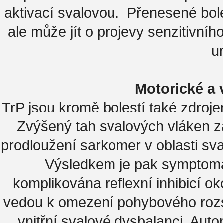
aktivací svalovou. Přenesené bole
ale může jít o projevy senzitivníh
ur
Motorické a
TrP jsou kromě bolestí také zdroj
Zvýšený tah svalových vláken 
prodloužení sarkomer v oblasti sva
Výsledkem je pak symptoma
komplikována reflexní inhibicí 
vedou k omezení pohybového roz
vnitřní svalové dysbalanci. Au