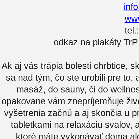
inf
www
tel
odkaz na plakáty Tr
Ak aj vás trápia bolesti chrbtice, 
sa nad tým, čo ste urobili pre to,
masáž, do sauny, či do wellne
opakovane vám znepríjemňuje živo
vyšetrenia začnú a aj skončia u 
tabletkami na relaxáciu svalov, 
ktoré máte vykonávať doma ale