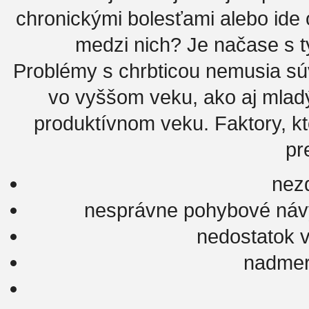
chronickými bolesťami alebo ide 
medzi nich? Je načase s t
Problémy s chrbticou nemusia súv
vo vyššom veku, ako aj mladý
produktívnom veku. Faktory, kto
pr
nezd
nesprávne pohybové návyk
nedostatok v
nadmer