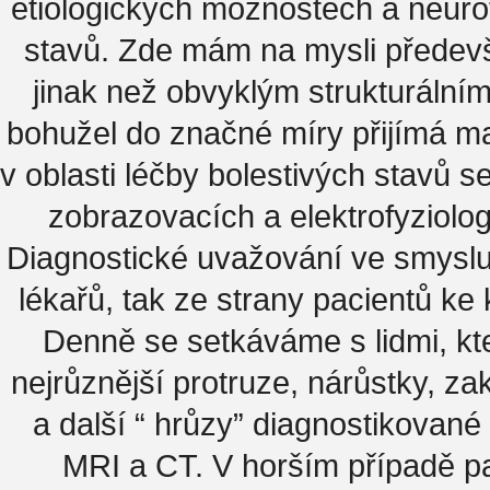
etiologických možnostech a neuro
stavů. Zde mám na mysli předevš
jinak než obvyklým strukturáln
bohužel do značné míry přijímá ma
v oblasti léčby bolestivých stavů s
zobrazovacích a elektrofyziolog
Diagnostické uvažování ve smyslu :
lékařů, tak ze strany pacientů 
Denně se setkáváme s lidmi, kte
nejrůznější protruze, nárůstky, za
a další “ hrůzy” diagnostikovan
MRI a CT. V horším případě pa