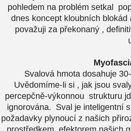
pohledem na problém setkal pop
dnes koncept kloubních blokád 
považuji za překonaný , definit
Myofasciá
Svalová hmota dosahuje 30-4
Uvědomíme-li si , jak jsou sval
percepčně-výkonnou strukturu jde
ignorována. Sval je inteligentní 
požadavky plynoucí z našich přir
prostředkem, efektorem našich ge