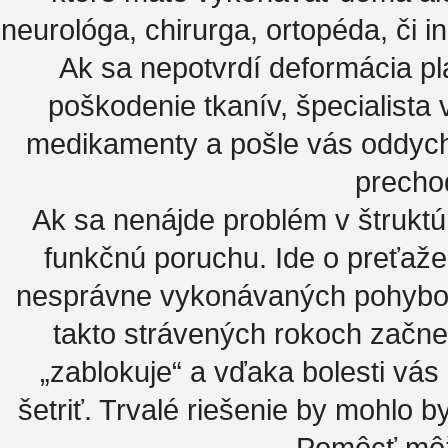
neurológa, chirurga, ortopéda, či i
Ak sa nepotvrdí deformácia pla
poškodenie tkanív, špecialist
medikamenty a pošle vás oddycho
precho
Ak sa nenájde problém v štruktú
funkčnú poruchu. Ide o preťaže
nesprávne vykonávaných pohybov a
takto strávených rokoch začne
„zablokuje“ a vďaka bolesti vás
šetriť. Trvalé riešenie by mohlo
Pomôcť môže