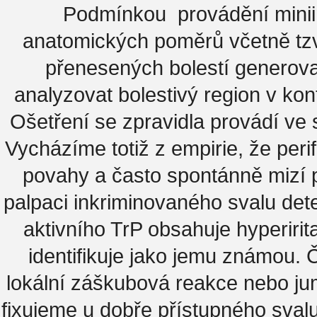
Podmínkou provádění miniinv
anatomických poměrů včetně tzv
přenesených bolestí generova
analyzovat bolestivý region v ko
Ošetření se zpravidla provádí ve s
Vycházíme totiž z empirie, že perif
povahy a často spontánně mizí p
palpaci inkriminovaného svalu det
aktivního TrP obsahuje hyperirita
identifikuje jako jemu známou. 
lokální záškubová reakce nebo jum
fixujeme u dobře přístupného sva