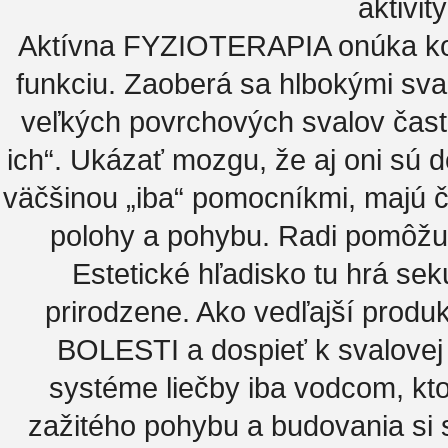
aktivit
Aktívna FYZIOTERAPIA onúka kom
funkciu. Zaoberá sa hlbokými sva
veľkých povrchových svalov často
ich“. Ukázať mozgu, že aj oni sú d
väčšinou „iba“ pomocníkmi, majú čo
polohy a pohybu. Radi pomôžu 
Estetické hľadisko tu hrá se
prirodzene. Ako vedľajší produk
BOLESTI a dospieť k svalove
systéme liečby iba vodcom, kt
zažitého pohybu a budovania si 