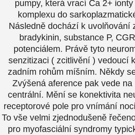
pumpy, která vrací Ca 2+ ionty
komplexu do sarkoplazmatickéh
Následně dochází k uvolňování z
bradykinin, substance P, CGR
potenciálem. Právě tyto neurom
senzitizaci ( zcitlivění ) vedoucí
zadním rohům míšním. Někdy se 
Zvýšená aference pak vede na ú
centrální. Mění se konektivita ne
receptorové pole pro vnímání noc
To vše velmi zjednodušeně řečeno
pro myofasciální syndromy typická